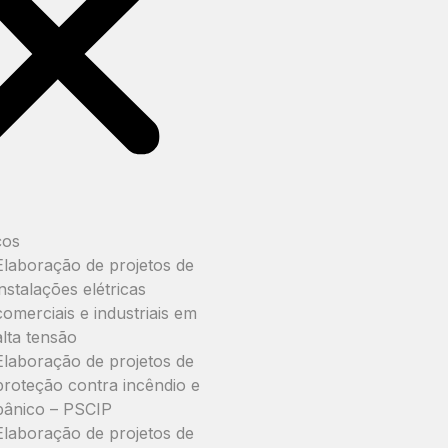
ços
Elaboração de projetos de
instalações elétricas
comerciais e industriais em
alta tensão
Elaboração de projetos de
proteção contra incêndio e
pânico – PSCIP
Elaboração de projetos de