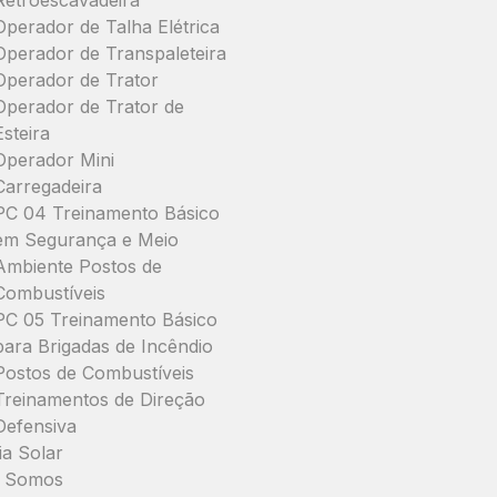
Retroescavadeira
Operador de Talha Elétrica
Operador de Transpaleteira
Operador de Trator
Operador de Trator de
Esteira
Operador Mini
Carregadeira
PC 04 Treinamento Básico
em Segurança e Meio
Ambiente Postos de
Combustíveis
PC 05 Treinamento Básico
para Brigadas de Incêndio
Postos de Combustíveis
Treinamentos de Direção
Defensiva
ia Solar
 Somos