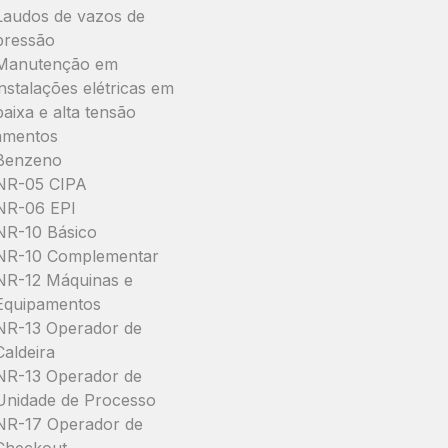
Laudos de vazos de
pressão
Manutenção em
instalações elétricas em
baixa e alta tensão
amentos
Benzeno
NR-05 CIPA
NR-06 EPI
NR-10 Básico
NR-10 Complementar
NR-12 Máquinas e
Equipamentos
NR-13 Operador de
Caldeira
NR-13 Operador de
Unidade de Processo
NR-17 Operador de