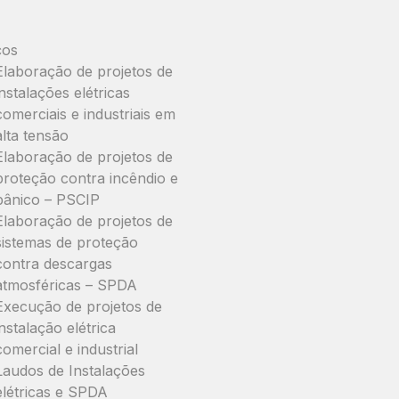
ços
Elaboração de projetos de
instalações elétricas
comerciais e industriais em
alta tensão
Elaboração de projetos de
proteção contra incêndio e
pânico – PSCIP
Elaboração de projetos de
sistemas de proteção
contra descargas
atmosféricas – SPDA
Execução de projetos de
instalação elétrica
comercial e industrial
Laudos de Instalações
elétricas e SPDA