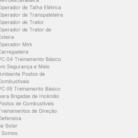
Retroescavadeira
Operador de Talha Elétrica
Operador de Transpaleteira
Operador de Trator
Operador de Trator de
Esteira
Operador Mini
Carregadeira
PC 04 Treinamento Básico
em Segurança e Meio
Ambiente Postos de
Combustíveis
PC 05 Treinamento Básico
para Brigadas de Incêndio
Postos de Combustíveis
Treinamentos de Direção
Defensiva
ia Solar
 Somos