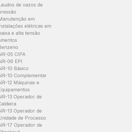
Laudos de vazos de
pressão
Manutenção em
instalações elétricas em
baixa e alta tensão
amentos
Benzeno
NR-05 CIPA
NR-06 EPI
NR-10 Básico
NR-10 Complementar
NR-12 Máquinas e
Equipamentos
NR-13 Operador de
Caldeira
NR-13 Operador de
Unidade de Processo
NR-17 Operador de