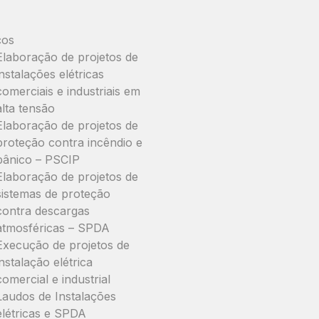
ços
Elaboração de projetos de
instalações elétricas
comerciais e industriais em
alta tensão
Elaboração de projetos de
proteção contra incêndio e
pânico – PSCIP
Elaboração de projetos de
sistemas de proteção
contra descargas
atmosféricas – SPDA
Execução de projetos de
instalação elétrica
comercial e industrial
Laudos de Instalações
elétricas e SPDA