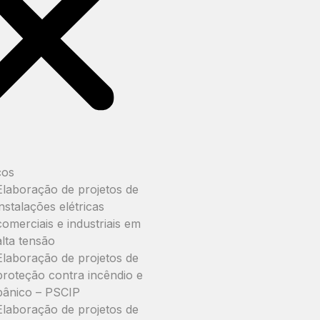
ços
Elaboração de projetos de
instalações elétricas
comerciais e industriais em
alta tensão
Elaboração de projetos de
proteção contra incêndio e
pânico – PSCIP
Elaboração de projetos de