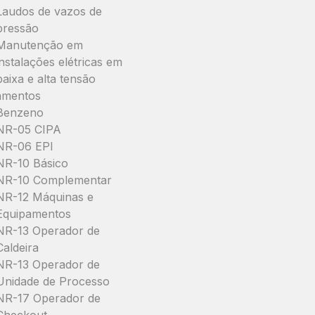
Laudos de vazos de
pressão
Manutenção em
instalações elétricas em
baixa e alta tensão
amentos
Benzeno
NR-05 CIPA
NR-06 EPI
NR-10 Básico
NR-10 Complementar
NR-12 Máquinas e
Equipamentos
NR-13 Operador de
Caldeira
NR-13 Operador de
Unidade de Processo
NR-17 Operador de