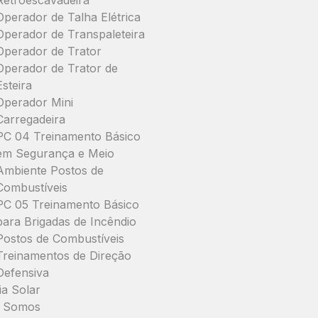
Retroescavadeira
Operador de Talha Elétrica
Operador de Transpaleteira
Operador de Trator
Operador de Trator de
Esteira
Operador Mini
Carregadeira
PC 04 Treinamento Básico
em Segurança e Meio
Ambiente Postos de
Combustíveis
PC 05 Treinamento Básico
para Brigadas de Incêndio
Postos de Combustíveis
Treinamentos de Direção
Defensiva
ia Solar
 Somos