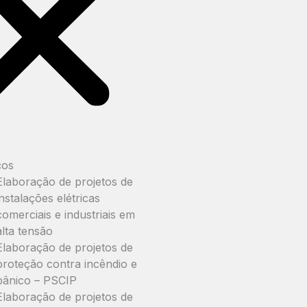
ços
Elaboração de projetos de
instalações elétricas
comerciais e industriais em
alta tensão
Elaboração de projetos de
proteção contra incêndio e
pânico – PSCIP
Elaboração de projetos de