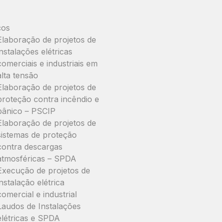
ços
Elaboração de projetos de
instalações elétricas
comerciais e industriais em
alta tensão
Elaboração de projetos de
proteção contra incêndio e
pânico – PSCIP
Elaboração de projetos de
sistemas de proteção
contra descargas
atmosféricas – SPDA
Execução de projetos de
instalação elétrica
comercial e industrial
Laudos de Instalações
elétricas e SPDA